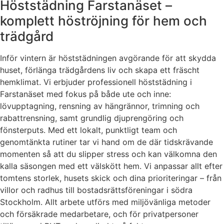
Höststädning Farstanäset –
komplett höströjning för hem och
trädgård
Inför vintern är höststädningen avgörande för att skydda
huset, förlänga trädgårdens liv och skapa ett fräscht
hemklimat. Vi erbjuder professionell höststädning i
Farstanäset med fokus på både ute och inne:
lövupptagning, rensning av hängrännor, trimning och
rabattrensning, samt grundlig djuprengöring och
fönsterputs. Med ett lokalt, punktligt team och
genomtänkta rutiner tar vi hand om de där tidskrävande
momenten så att du slipper stress och kan välkomna den
kalla säsongen med ett välskött hem. Vi anpassar allt efter
tomtens storlek, husets skick och dina prioriteringar – från
villor och radhus till bostadsrättsföreningar i södra
Stockholm. Allt arbete utförs med miljövänliga metoder
och försäkrade medarbetare, och för privatpersoner