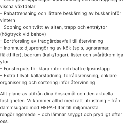
vissna växtdelar
– Rabattrensning och lättare beskärning av buskar inför
vintern
– Sopning och tvätt av altan, trapp och entréytor
(högtryck vid behov)
– Bortforsling av trädgårdsavfall till återvinning
– Inomhus: djuprengöring av kök (spis, ugnsramar,
fläktfilter), badrum (kalk/fogar), lister och svåråtkomliga
ytor
– Fönsterputs för klara rutor och bättre ljusinsläpp
– Extra tillval: källarstädning, förrådsrensning, enklare
organisering och sortering inför återvinning
Allt planeras utifrån dina önskemål och den aktuella
fastigheten. Vi kommer alltid med rätt utrustning – från
dammsugare med HEPA-filter till miljömärkta
rengöringsmedel – och lämnar snyggt och prydligt efter
oss.