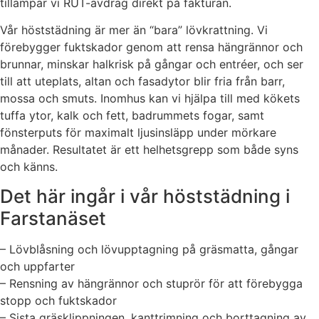
tillämpar vi RUT-avdrag direkt på fakturan.
Vår höststädning är mer än “bara” lövkrattning. Vi
förebygger fuktskador genom att rensa hängrännor och
brunnar, minskar halkrisk på gångar och entréer, och ser
till att uteplats, altan och fasadytor blir fria från barr,
mossa och smuts. Inomhus kan vi hjälpa till med kökets
tuffa ytor, kalk och fett, badrummets fogar, samt
fönsterputs för maximalt ljusinsläpp under mörkare
månader. Resultatet är ett helhetsgrepp som både syns
och känns.
Det här ingår i vår höststädning i
Farstanäset
– Lövblåsning och lövupptagning på gräsmatta, gångar
och uppfarter
– Rensning av hängrännor och stuprör för att förebygga
stopp och fuktskador
– Sista gräsklippningen, kanttrimning och borttagning av