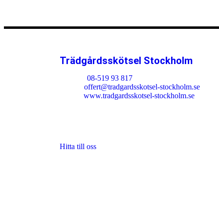
Trädgårdsskötsel Stockholm
Telefon:
08-519 93 817
E-mail:
offert@tradgardsskotsel-stockholm.se
Webb:
www.tradgardsskotsel-stockholm.se
Adress: Ringvägen
118 60 Södermalm
Stockholms län Sverige
Hitta till oss