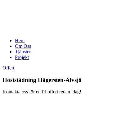
Hem
Om Oss
Tjänster
Projekt
Offert
Höststädning Hägersten-Älvsjö
Kontakta oss för en fri offert redan idag!