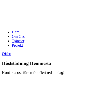
Hem
Om Oss
Tjänster
Projekt
Offert
Höststädning Hemmesta
Kontakta oss för en fri offert redan idag!