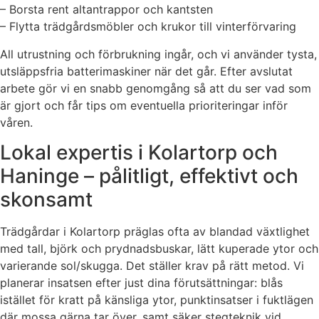
– Borsta rent altantrappor och kantsten
– Flytta trädgårdsmöbler och krukor till vinterförvaring
All utrustning och förbrukning ingår, och vi använder tysta,
utsläppsfria batterimaskiner när det går. Efter avslutat
arbete gör vi en snabb genomgång så att du ser vad som
är gjort och får tips om eventuella prioriteringar inför
våren.
Lokal expertis i Kolartorp och
Haninge – pålitligt, effektivt och
skonsamt
Trädgårdar i Kolartorp präglas ofta av blandad växtlighet
med tall, björk och prydnadsbuskar, lätt kuperade ytor och
varierande sol/skugga. Det ställer krav på rätt metod. Vi
planerar insatsen efter just dina förutsättningar: blås
istället för kratt på känsliga ytor, punktinsatser i fuktlägen
där mossa gärna tar över, samt säker stegteknik vid