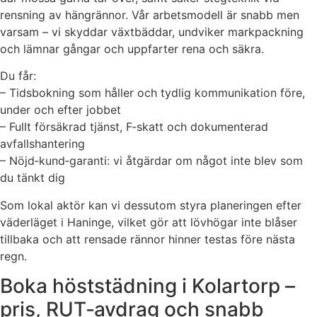
rensning av hängrännor. Vår arbetsmodell är snabb men
varsam – vi skyddar växtbäddar, undviker markpackning
och lämnar gångar och uppfarter rena och säkra.
Du får:
– Tidsbokning som håller och tydlig kommunikation före,
under och efter jobbet
– Fullt försäkrad tjänst, F‑skatt och dokumenterad
avfallshantering
– Nöjd‑kund‑garanti: vi åtgärdar om något inte blev som
du tänkt dig
Som lokal aktör kan vi dessutom styra planeringen efter
väderläget i Haninge, vilket gör att lövhögar inte blåser
tillbaka och att rensade rännor hinner testas före nästa
regn.
Boka höststädning i Kolartorp –
pris, RUT‑avdrag och snabb