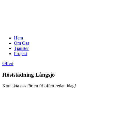
Hem
Om Oss
Tjänster
Projekt
Offert
Höststädning Långsjö
Kontakta oss för en fri offert redan idag!