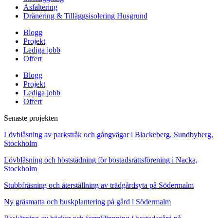
Asfaltering
Dränering & Tilläggsisolering Husgrund
Blogg
Projekt
Lediga jobb
Offert
Blogg
Projekt
Lediga jobb
Offert
Senaste projekten
Lövblåsning av parkstråk och gångvägar i Blackeberg, Sundbyberg,
Stockholm
Lövblåsning och höststädning för bostadsrättsförening i Nacka,
Stockholm
Stubbfräsning och återställning av trädgårdsyta på Södermalm
Ny gräsmatta och buskplantering på gård i Södermalm