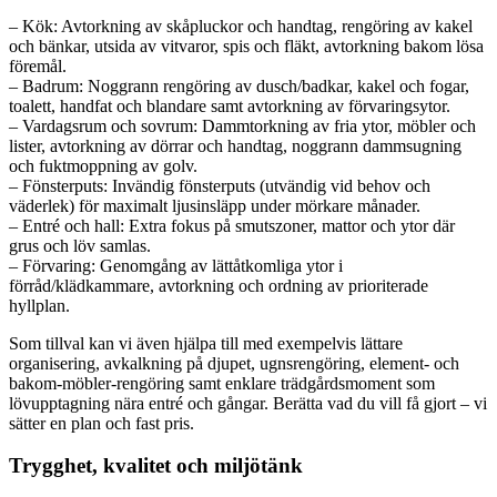
– Kök: Avtorkning av skåpluckor och handtag, rengöring av kakel
och bänkar, utsida av vitvaror, spis och fläkt, avtorkning bakom lösa
föremål.
– Badrum: Noggrann rengöring av dusch/badkar, kakel och fogar,
toalett, handfat och blandare samt avtorkning av förvaringsytor.
– Vardagsrum och sovrum: Dammtorkning av fria ytor, möbler och
lister, avtorkning av dörrar och handtag, noggrann dammsugning
och fuktmoppning av golv.
– Fönsterputs: Invändig fönsterputs (utvändig vid behov och
väderlek) för maximalt ljusinsläpp under mörkare månader.
– Entré och hall: Extra fokus på smutszoner, mattor och ytor där
grus och löv samlas.
– Förvaring: Genomgång av lättåtkomliga ytor i
förråd/klädkammare, avtorkning och ordning av prioriterade
hyllplan.
Som tillval kan vi även hjälpa till med exempelvis lättare
organisering, avkalkning på djupet, ugnsrengöring, element- och
bakom-möbler-rengöring samt enklare trädgårdsmoment som
lövupptagning nära entré och gångar. Berätta vad du vill få gjort – vi
sätter en plan och fast pris.
Trygghet, kvalitet och miljötänk