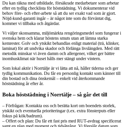
Du kan räkna med utbildade, försäkrade medarbetare som arbetar
efter en tydlig checklista för höststädning. Vi dokumenterar vid
behov före- och efter-arbete så att du ser exakt vad som är gjort.
Nöjd-kund-garanti ingår – är något inte som du förväntat dig,
kommer vi tillbaka och åtgärdar.
Vi väljer skonsamma, miljömärkta rengöringsmedel som fungerar i
svenska hem och klarar höstens smuts utan att lämna starka
kemrester. Golv och ytskikt behandlas enligt material (trä, klinker,
laminat) för att undvika skador och förlänga livslängden. Med rätt
metodik minskar vi även damm och allergener, vilket ger bättre
inomhusklimat när huset hålls mer stängt under vintern.
Som lokal aktör i Norrtälje är vi lätta att nå, håller tiderna och ger
tydlig kommunikation. Du får en personlig kontakt som känner till
din bostad och dina önskemål – enkelt vid återkommande
höststädning år efter år.
Boka höststädning i Norrtälje – så går det till
– Förfrågan: Kontakta oss och berätta kort om boendets storlek,
ytskikt och eventuella prioriteringar (t.ex. extra fönsterputs eller
fokus på kök/badrum).
– Offert och plan: Du får ett fast pris med RUT-avdrag specificerat
samt en plan med moment och tidsåtgång. Vi föreslår datum som