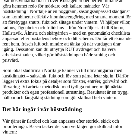
När höstvindarna drar in över Roslagen är det perfekt tillfälle att
göra hemmet redo för mörkare och kallare månader. Vår
höststädning i Norrtälje är en noggrann, säsongsanpassad städtjänst
som kombinerar effektiv inomhusrengöring med smarta moment för
att förebygga smuts, fukt och slitage under vintern. Vi hjälper villor,
radhus, lägenheter och fritidshus – från Norrtälje stad till Rimbo,
Hallstavik, Älmsta och skärgården – med en genomtänkt checklista
anpassad efter bostadens behov och ditt schema. Du får ett skinande
rent hem, fräsch luft och mindre att tänka på när vardagen drar
igång. Dessutom kan du utnyttja RUT-avdraget och halvera
arbetskostnaden, vilket gör höststädningen både smidig och
prisvärd.
Som lokal städfirma i Norrtälje känner vi till utmaningarna med
kustklimatet – saltstänk, fukt och löv som gärna letar sig in. Därför
lägger vi extra fokus på detaljer som fönster, entréer, golvvård och
förvaring. Vi arbetar metodiskt med tydliga rutiner, miljömärkta
produkter och egen professionell utrustning. Resultatet är en trygg,
hållbar och långsiktig städning som gör skillnad hela vintern.
Det här ingår i vår höststädning
Vår tjänst är flexibel och kan anpassas efter storlek, skick och
prioriteringar. Basen täcker det som verkligen gör skillnad inför
vintern: