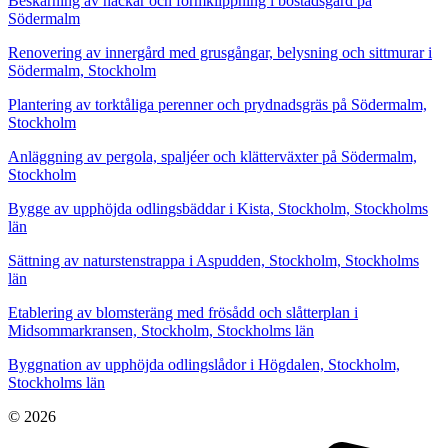
Beskärning av häckar och formklippning i bostadsgård på
Södermalm
Renovering av innergård med grusgångar, belysning och sittmurar i
Södermalm, Stockholm
Plantering av torktåliga perenner och prydnadsgräs på Södermalm,
Stockholm
Anläggning av pergola, spaljéer och klätterväxter på Södermalm,
Stockholm
Bygge av upphöjda odlingsbäddar i Kista, Stockholm, Stockholms
län
Sättning av naturstenstrappa i Aspudden, Stockholm, Stockholms
län
Etablering av blomsteräng med frösådd och slåtterplan i
Midsommarkransen, Stockholm, Stockholms län
Byggnation av upphöjda odlingslådor i Högdalen, Stockholm,
Stockholms län
© 2026