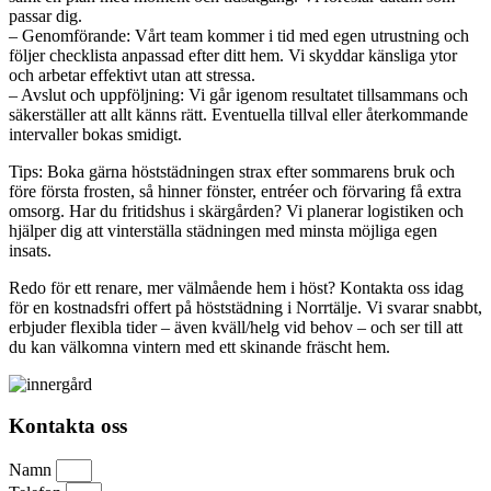
passar dig.
– Genomförande: Vårt team kommer i tid med egen utrustning och
följer checklista anpassad efter ditt hem. Vi skyddar känsliga ytor
och arbetar effektivt utan att stressa.
– Avslut och uppföljning: Vi går igenom resultatet tillsammans och
säkerställer att allt känns rätt. Eventuella tillval eller återkommande
intervaller bokas smidigt.
Tips: Boka gärna höststädningen strax efter sommarens bruk och
före första frosten, så hinner fönster, entréer och förvaring få extra
omsorg. Har du fritidshus i skärgården? Vi planerar logistiken och
hjälper dig att vinterställa städningen med minsta möjliga egen
insats.
Redo för ett renare, mer välmående hem i höst? Kontakta oss idag
för en kostnadsfri offert på höststädning i Norrtälje. Vi svarar snabbt,
erbjuder flexibla tider – även kväll/helg vid behov – och ser till att
du kan välkomna vintern med ett skinande fräscht hem.
Kontakta oss
Namn