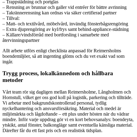
– Trappstädning och portglas
– Rensning av brunnar och galler vid entréer för bättre avrinning
– Takrännerensning kan ordnas via säker certifierad partner
– Tillval:
– Matt- och textilvård, möbelvård, invändig fönsterbågsrengöring
– Extra djuprengöring av kyl/frys samt behind-appliance-städning
– Källare/vindsförråd med bortforsling i samarbete med
återvinningspartner
Allt arbete utförs enligt checklista anpassad för Reimersholms
boendemiljöer, så att ingenting glöms och du vet exakt vad som
ingår.
Trygg process, lokalkännedom och hållbara
metoder
Vårt team rör sig dagligen mellan Reimersholme, Långholmen och
Hornstull, vilket ger oss god koll på logistik, parkering och tillträde.
Vi arbetar med bakgrundskontrollerad personal, tydlig
nyckelhantering och ansvarsförsäkring. Material och medel är
miljömärkta och lågdoftande – ett plus under hösten när du vädrar
mindre. Inför varje uppdrag gör vi en kort behovsanalys: boendeyta,
ytskikt, antal fönster, balkongläge samt eventuella känsliga material.
Därefter får du ett fast pris och en realistisk tidsplan.