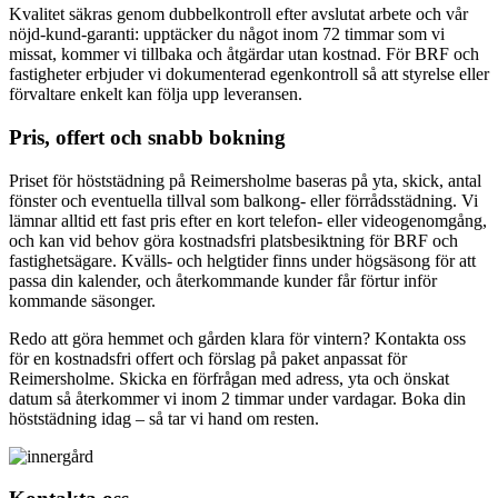
Kvalitet säkras genom dubbelkontroll efter avslutat arbete och vår
nöjd-kund-garanti: upptäcker du något inom 72 timmar som vi
missat, kommer vi tillbaka och åtgärdar utan kostnad. För BRF och
fastigheter erbjuder vi dokumenterad egenkontroll så att styrelse eller
förvaltare enkelt kan följa upp leveransen.
Pris, offert och snabb bokning
Priset för höststädning på Reimersholme baseras på yta, skick, antal
fönster och eventuella tillval som balkong- eller förrådsstädning. Vi
lämnar alltid ett fast pris efter en kort telefon- eller videogenomgång,
och kan vid behov göra kostnadsfri platsbesiktning för BRF och
fastighetsägare. Kvälls- och helgtider finns under högsäsong för att
passa din kalender, och återkommande kunder får förtur inför
kommande säsonger.
Redo att göra hemmet och gården klara för vintern? Kontakta oss
för en kostnadsfri offert och förslag på paket anpassat för
Reimersholme. Skicka en förfrågan med adress, yta och önskat
datum så återkommer vi inom 2 timmar under vardagar. Boka din
höststädning idag – så tar vi hand om resten.