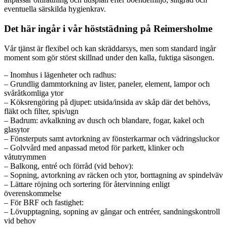
eventuella särskilda hygienkrav.
Det här ingår i vår höststädning på Reimersholme
Vår tjänst är flexibel och kan skräddarsys, men som standard ingår
moment som gör störst skillnad under den kalla, fuktiga säsongen.
– Inomhus i lägenheter och radhus:
– Grundlig dammtorkning av lister, paneler, element, lampor och
svåråtkomliga ytor
– Köksrengöring på djupet: utsida/insida av skåp där det behövs,
fläkt och filter, spis/ugn
– Badrum: avkalkning av dusch och blandare, fogar, kakel och
glasytor
– Fönsterputs samt avtorkning av fönsterkarmar och vädringsluckor
– Golvvård med anpassad metod för parkett, klinker och
våtutrymmen
– Balkong, entré och förråd (vid behov):
– Sopning, avtorkning av räcken och ytor, borttagning av spindelväv
– Lättare röjning och sortering för återvinning enligt
överenskommelse
– För BRF och fastighet:
– Lövupptagning, sopning av gångar och entréer, sandningskontroll
vid behov