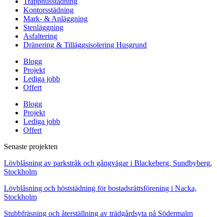
Trapphusstädning
Kontorsstädning
Mark- & Anläggning
Stenläggning
Asfaltering
Dränering & Tilläggsisolering Husgrund
Blogg
Projekt
Lediga jobb
Offert
Blogg
Projekt
Lediga jobb
Offert
Senaste projekten
Lövblåsning av parkstråk och gångvägar i Blackeberg, Sundbyberg,
Stockholm
Lövblåsning och höststädning för bostadsrättsförening i Nacka,
Stockholm
Stubbfräsning och återställning av trädgårdsyta på Södermalm