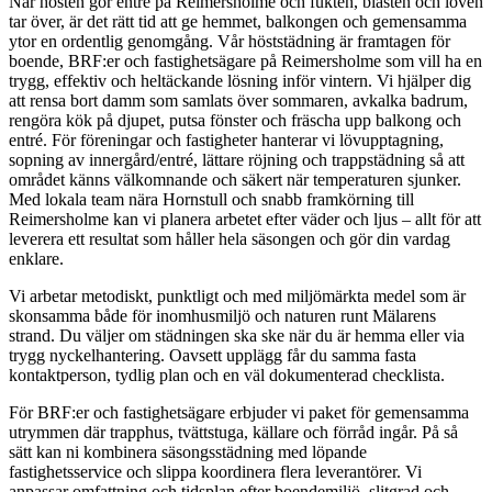
När hösten gör entré på Reimersholme och fukten, blåsten och löven
tar över, är det rätt tid att ge hemmet, balkongen och gemensamma
ytor en ordentlig genomgång. Vår höststädning är framtagen för
boende, BRF:er och fastighetsägare på Reimersholme som vill ha en
trygg, effektiv och heltäckande lösning inför vintern. Vi hjälper dig
att rensa bort damm som samlats över sommaren, avkalka badrum,
rengöra kök på djupet, putsa fönster och fräscha upp balkong och
entré. För föreningar och fastigheter hanterar vi lövupptagning,
sopning av innergård/entré, lättare röjning och trappstädning så att
området känns välkomnande och säkert när temperaturen sjunker.
Med lokala team nära Hornstull och snabb framkörning till
Reimersholme kan vi planera arbetet efter väder och ljus – allt för att
leverera ett resultat som håller hela säsongen och gör din vardag
enklare.
Vi arbetar metodiskt, punktligt och med miljömärkta medel som är
skonsamma både för inomhusmiljö och naturen runt Mälarens
strand. Du väljer om städningen ska ske när du är hemma eller via
trygg nyckelhantering. Oavsett upplägg får du samma fasta
kontaktperson, tydlig plan och en väl dokumenterad checklista.
För BRF:er och fastighetsägare erbjuder vi paket för gemensamma
utrymmen där trapphus, tvättstuga, källare och förråd ingår. På så
sätt kan ni kombinera säsongsstädning med löpande
fastighetsservice och slippa koordinera flera leverantörer. Vi
anpassar omfattning och tidsplan efter boendemiljö, slitgrad och