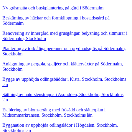
Ny gräsmatta och buskplantering på gård i Södermalm
Beskärning av häckar och formklippning i bostadsgård på
Södermalm
Renovering av innergård med grusgångar, belysning och sittmurar i
Södermalm, Stockholm
Plantering av torktåliga perenner och prydnadsgräs på Södermalm,
Stockholm
Anläggning av pergola, spaljéer och klätterväxter på Södermalm,
Stockholm
Bygge av upphöjda odlingsbäddar i Kista, Stockholm, Stockholms
län
Sättning av naturstenstrappa i Aspudden, Stockholm, Stockholms
län
Etablering av blomsteräng med frösådd och slåtterplan i
Midsommarkransen, Stockholm, Stockholms län
Byggnation av upphöjda odlingslådor i Högdalen, Stockholm,
Stockholms län