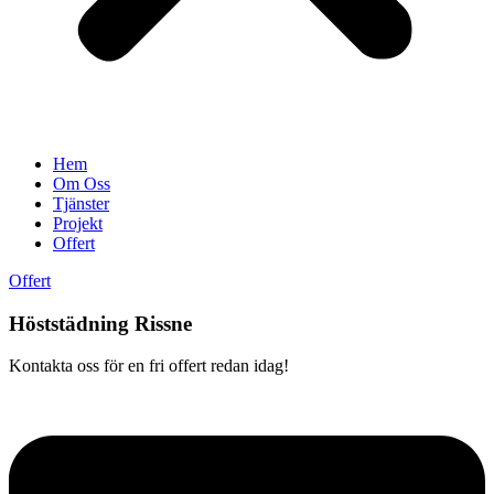
Hem
Om Oss
Tjänster
Projekt
Offert
Offert
Höststädning Rissne
Kontakta oss för en fri offert redan idag!