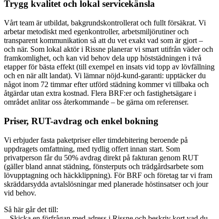
Trygg kvalitet och lokal servicekänsla
Vårt team är utbildat, bakgrundskontrollerat och fullt försäkrat. Vi
arbetar metodiskt med egenkontroller, arbetsmiljörutiner och
transparent kommunikation så att du vet exakt vad som är gjort –
och när. Som lokal aktör i Rissne planerar vi smart utifrån väder och
framkomlighet, och kan vid behov dela upp höststädningen i två
etapper för bästa effekt (till exempel en insats vid topp av lövfällning
och en när allt landat). Vi lämnar nöjd-kund-garanti: upptäcker du
något inom 72 timmar efter utförd städning kommer vi tillbaka och
åtgärdar utan extra kostnad. Flera BRF:er och fastighetsägare i
området anlitar oss återkommande – be gärna om referenser.
Priser, RUT-avdrag och enkel bokning
Vi erbjuder fasta paketpriser eller timdebitering beroende på
uppdragets omfattning, med tydlig offert innan start. Som
privatperson får du 50% avdrag direkt på fakturan genom RUT
(gäller bland annat städning, fönsterputs och trädgårdsarbete som
lövupptagning och häckklippning). För BRF och företag tar vi fram
skräddarsydda avtalslösningar med planerade höstinsatser och jour
vid behov.
Så här går det till:
– Skicka en förfrågan med adress i Rissne och beskriv kort vad du