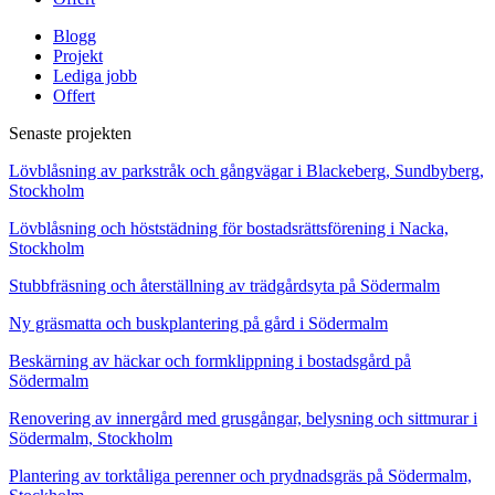
Blogg
Projekt
Lediga jobb
Offert
Senaste projekten
Lövblåsning av parkstråk och gångvägar i Blackeberg, Sundbyberg,
Stockholm
Lövblåsning och höststädning för bostadsrättsförening i Nacka,
Stockholm
Stubbfräsning och återställning av trädgårdsyta på Södermalm
Ny gräsmatta och buskplantering på gård i Södermalm
Beskärning av häckar och formklippning i bostadsgård på
Södermalm
Renovering av innergård med grusgångar, belysning och sittmurar i
Södermalm, Stockholm
Plantering av torktåliga perenner och prydnadsgräs på Södermalm,