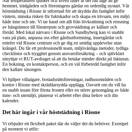
När temperaturen sjunker och löven faller är det rätt läge att ge
hemmet, trädgården och föreningens gårdar en ordentlig nystart. Vår
höststädning i Rissne är utformad för att skydda din fastighet inför
vintern, minska risken för fuktskador och skapa en trivsam, ren miljö
både inne och ute. Vi tar hand om allt från lövkrattning och rensning
av hängrännor till fönsterputs och grovstädning av källare och
förråd. Med lokal närvaro i Rissne och Sundbyberg kan vi snabbt
vara på plats, anpassa oss efter gårdsutformning, innergårdar och
entréer vid Rissne centrum och ge dig en smidig upplevelse utan
krångel. Du får ett professionellt team, miljövänliga metoder, tydliga
checklistor och trygghet genom ansvarsförsäkring – och självklart
utnyttjar vi RUT-avdraget så att du betalar mindre direkt på fakturan.
En bokning, en kontaktperson, och en väl förberedd fastighet inför
den kallare säsongen.
Vi hjälper villaägare, bostadsrättsföreningar, radhusområden och
kontor i Rissne med skräddarsydda upplägg. Oavsett om du vill ha
en snabb insats före första frosten eller en större genomgång av både
inne- och utemiljö, planerar vi arbetet efter dina behov och din
kalender.
Det här ingår i vår höststädning i Rissne
Vi erbjuder ett flexibelt paket där du väljer det du behöver. Exempel
på moment vi utför: