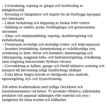
– Lövkrattning, sopning av gångar och bortforsling av
trädgårdsavfall
– Rensning av hängrännor och stuprör för att förebygga isproppar
och fuktskador
– Lättare beskärning och klippning av buskar inför vintern
– Städning av entréer, portar, förrådsgångar och gemensamma
utrymmen
– Altan- och uteplatsstädning; sopning, skrubbrengöring och
möbeltorkning
– Fönsterputs invändigt och utvändigt (väder- och höjd-anpassat)
– Inomhus höststädning: dammtorkning av svåråtkomliga ytor,
avtorkning av lister, dörrar och kontakter, dammsugning och
våtmoppning, noggrann köks- och badrumsrengöring, avkalkning
samt rengöring bakom/under flyttbara vitvaror
– Grovstädning av källare, garage och förråd inklusive sortering och
transport till återvinning enligt Sundbybergs riktlinjer
– Extra tillval: högtryckstvätt av hårdgjorda ytor, mattvätt,
ugnsrengöring, kyl- och frysavfrostning
Allt arbete kvalitetssäkras med tydliga checklistor och
fotodokumentation vid behov. Vi använder effektiva, miljömärkta
produkter och anpassar städningen efter material och ytor i
fastigheten för bästa resultat och hållbarhet.