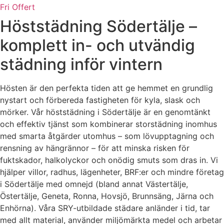
Fri Offert
Höststädning Södertälje –
komplett in- och utvändig
städning inför vintern
Hösten är den perfekta tiden att ge hemmet en grundlig
nystart och förbereda fastigheten för kyla, slask och
mörker. Vår höststädning i Södertälje är en genomtänkt
och effektiv tjänst som kombinerar storstädning inomhus
med smarta åtgärder utomhus – som lövupptagning och
rensning av hängrännor – för att minska risken för
fuktskador, halkolyckor och onödig smuts som dras in. Vi
hjälper villor, radhus, lägenheter, BRF:er och mindre företag
i Södertälje med omnejd (bland annat Västertälje,
Östertälje, Geneta, Ronna, Hovsjö, Brunnsäng, Järna och
Enhörna). Våra SRY-utbildade städare anländer i tid, tar
med allt material, använder miljömärkta medel och arbetar