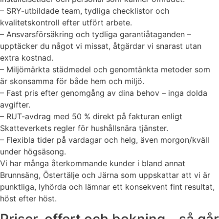
– SRY-utbildade team, tydliga checklistor och
kvalitetskontroll efter utfört arbete.
– Ansvarsförsäkring och tydliga garantiåtaganden –
upptäcker du något vi missat, åtgärdar vi snarast utan
extra kostnad.
– Miljömärkta städmedel och genomtänkta metoder som
är skonsamma för både hem och miljö.
– Fast pris efter genomgång av dina behov – inga dolda
avgifter.
– RUT-avdrag med 50 % direkt på fakturan enligt
Skatteverkets regler för hushållsnära tjänster.
– Flexibla tider på vardagar och helg, även morgon/kväll
under högsäsong.
Vi har många återkommande kunder i bland annat
Brunnsäng, Östertälje och Järna som uppskattar att vi är
punktliga, lyhörda och lämnar ett konsekvent fint resultat,
höst efter höst.
Priser, offert och bokning – så går