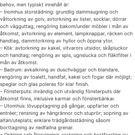
behov, men typiskt innehåll är:
– Inomhus storstädning: grundlig dammsugning och
våttorkning av golv, avtorkning av lister, socklar, dörrar
och vägguttag, rengöring bakom/under möbler i mån av
åtkomst, avtorkning av element, lampknappar, räcken och
handtag, dammtorkning av hyllor och öppna ytor.
– Kök: avtorkning av kakel, vitvarors utsidor, skåpluckor
och handtag; rengöring av spis, ugnslucka och fläktfilter i
mån av åtkomst.
– Badrum: avkalkning av duschväggar och blandare,
rengöring av toalett, handfat, kakel och fogar där möjligt;
speglar och glas poleras för klar finish.
– Fönsterputs: invändig och utvändig fönsterputs där
åtkomst finns, inklusive karmar och fönsterbänkar.
– Utomhus: lövupptagning på gångar, uppfarter och
entréer; rensning av hängrännor och stuprör; sopning av
altan/uteplats; enklare trädgårdsstädning såsom
borttagning av nedfallna grenar.
– Ordning och återvinning: sortering och bortforsling av