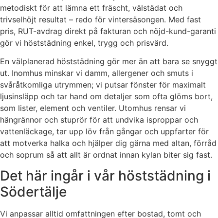
metodiskt för att lämna ett fräscht, välstädat och
trivselhöjt resultat – redo för vintersäsongen. Med fast
pris, RUT-avdrag direkt på fakturan och nöjd-kund-garanti
gör vi höststädning enkel, trygg och prisvärd.
En välplanerad höststädning gör mer än att bara se snyggt
ut. Inomhus minskar vi damm, allergener och smuts i
svåråtkomliga utrymmen; vi putsar fönster för maximalt
ljusinsläpp och tar hand om detaljer som ofta glöms bort,
som lister, element och ventiler. Utomhus rensar vi
hängrännor och stuprör för att undvika isproppar och
vattenläckage, tar upp löv från gångar och uppfarter för
att motverka halka och hjälper dig gärna med altan, förråd
och soprum så att allt är ordnat innan kylan biter sig fast.
Det här ingår i vår höststädning i
Södertälje
Vi anpassar alltid omfattningen efter bostad, tomt och