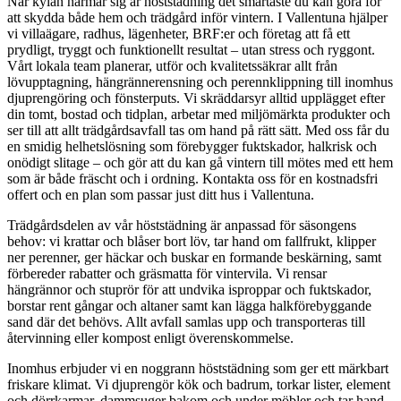
När kylan närmar sig är höststädning det smartaste du kan göra för
att skydda både hem och trädgård inför vintern. I Vallentuna hjälper
vi villaägare, radhus, lägenheter, BRF:er och företag att få ett
prydligt, tryggt och funktionellt resultat – utan stress och ryggont.
Vårt lokala team planerar, utför och kvalitetssäkrar allt från
lövupptagning, hängrännerensning och perennklippning till inomhus
djuprengöring och fönsterputs. Vi skräddarsyr alltid upplägget efter
din tomt, bostad och tidplan, arbetar med miljömärkta produkter och
ser till att allt trädgårdsavfall tas om hand på rätt sätt. Med oss får du
en smidig helhetslösning som förebygger fuktskador, halkrisk och
onödigt slitage – och gör att du kan gå vintern till mötes med ett hem
som är både fräscht och i ordning. Kontakta oss för en kostnadsfri
offert och en plan som passar just ditt hus i Vallentuna.
Trädgårdsdelen av vår höststädning är anpassad för säsongens
behov: vi krattar och blåser bort löv, tar hand om fallfrukt, klipper
ner perenner, ger häckar och buskar en formande beskärning, samt
förbereder rabatter och gräsmatta för vintervila. Vi rensar
hängrännor och stuprör för att undvika isproppar och fuktskador,
borstar rent gångar och altaner samt kan lägga halkförebyggande
sand där det behövs. Allt avfall samlas upp och transporteras till
återvinning eller kompost enligt överenskommelse.
Inomhus erbjuder vi en noggrann höststädning som ger ett märkbart
friskare klimat. Vi djuprengör kök och badrum, torkar lister, element
och dörrkarmar, dammsuger bakom och under möbler och tar hand