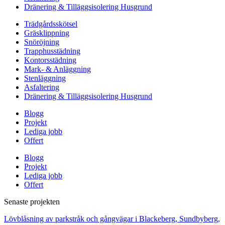
Dränering & Tilläggsisolering Husgrund
Trädgårdsskötsel
Gräsklippning
Snöröjning
Trapphusstädning
Kontorsstädning
Mark- & Anläggning
Stenläggning
Asfaltering
Dränering & Tilläggsisolering Husgrund
Blogg
Projekt
Lediga jobb
Offert
Blogg
Projekt
Lediga jobb
Offert
Senaste projekten
Lövblåsning av parkstråk och gångvägar i Blackeberg, Sundbyberg,