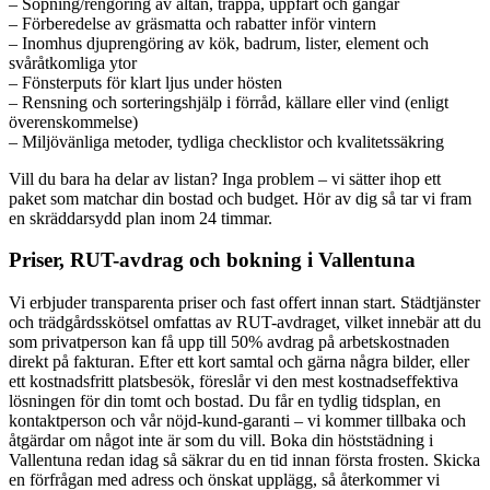
– Sopning/rengöring av altan, trappa, uppfart och gångar
– Förberedelse av gräsmatta och rabatter inför vintern
– Inomhus djuprengöring av kök, badrum, lister, element och
svåråtkomliga ytor
– Fönsterputs för klart ljus under hösten
– Rensning och sorteringshjälp i förråd, källare eller vind (enligt
överenskommelse)
– Miljövänliga metoder, tydliga check­listor och kvalitetssäkring
Vill du bara ha delar av listan? Inga problem – vi sätter ihop ett
paket som matchar din bostad och budget. Hör av dig så tar vi fram
en skräddarsydd plan inom 24 timmar.
Priser, RUT-avdrag och bokning i Vallentuna
Vi erbjuder transparenta priser och fast offert innan start. Städtjänster
och trädgårdsskötsel omfattas av RUT-avdraget, vilket innebär att du
som privatperson kan få upp till 50% avdrag på arbetskostnaden
direkt på fakturan. Efter ett kort samtal och gärna några bilder, eller
ett kostnadsfritt platsbesök, föreslår vi den mest kostnadseffektiva
lösningen för din tomt och bostad. Du får en tydlig tidsplan, en
kontaktperson och vår nöjd-kund-garanti – vi kommer tillbaka och
åtgärdar om något inte är som du vill. Boka din höststädning i
Vallentuna redan idag så säkrar du en tid innan första frosten. Skicka
en förfrågan med adress och önskat upplägg, så återkommer vi