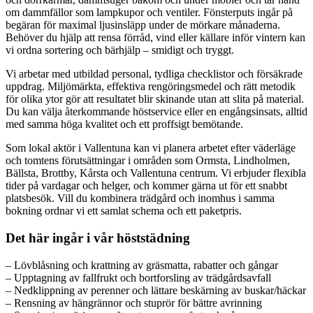
om dammfällor som lampkupor och ventiler. Fönsterputs ingår på
begäran för maximal ljusinsläpp under de mörkare månaderna.
Behöver du hjälp att rensa förråd, vind eller källare inför vintern kan
vi ordna sortering och bärhjälp – smidigt och tryggt.
Vi arbetar med utbildad personal, tydliga check­listor och försäkrade
uppdrag. Miljömärkta, effektiva rengöringsmedel och rätt metodik
för olika ytor gör att resultatet blir skinande utan att slita på material.
Du kan välja återkommande höstservice eller en engångsinsats, alltid
med samma höga kvalitet och ett proffsigt bemötande.
Som lokal aktör i Vallentuna kan vi planera arbetet efter väderläge
och tomtens förutsättningar i områden som Ormsta, Lindholmen,
Bällsta, Brottby, Kårsta och Vallentuna centrum. Vi erbjuder flexibla
tider på vardagar och helger, och kommer gärna ut för ett snabbt
platsbesök. Vill du kombinera trädgård och inomhus i samma
bokning ordnar vi ett samlat schema och ett paketpris.
Det här ingår i vår höststädning
– Lövblåsning och krattning av gräsmatta, rabatter och gångar
– Upptagning av fallfrukt och bortforsling av trädgårdsavfall
– Nedklippning av perenner och lättare beskärning av buskar/häckar
– Rensning av hängrännor och stuprör för bättre avrinning