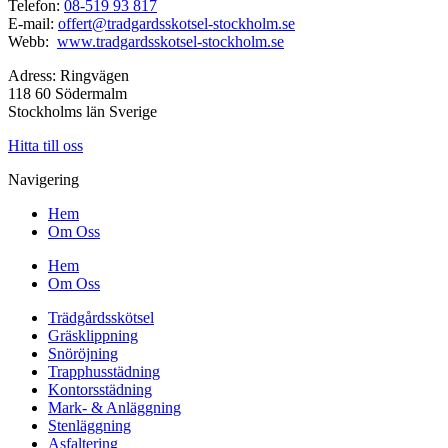
Telefon:
08-519 93 817
E-mail:
offert@tradgardsskotsel-stockholm.se
Webb:
www.tradgardsskotsel-stockholm.se
Adress: Ringvägen
118 60 Södermalm
Stockholms län Sverige
Hitta till oss
Navigering
Hem
Om Oss
Hem
Om Oss
Trädgårdsskötsel
Gräsklippning
Snöröjning
Trapphusstädning
Kontorsstädning
Mark- & Anläggning
Stenläggning
Asfaltering