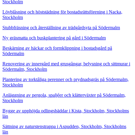
Stockholm
Lövblåsning och höststädning för bostadsrättsförening i Nacka,
Stockholm
Stubbfräsning och återställning av trädgårdsyta på Södermalm
Ny gräsmatta och buskplantering på gård i Södermalm
Beskärning av häckar och formklippning i bostadsgård på
Södermalm
Renovering av innergård med grusgångar, belysning och sittmurar i
Södermalm, Stockholm
Plantering av torktåliga perenner och prydnadsgräs på Södermalm,
Stockholm
Anläggning av pergola, spaljéer och klätterväxter på Södermalm,
Stockholm
Bygge av upphöjda odlingsbäddar i Kista, Stockholm, Stockholms
län
Sättning av naturstenstrappa i Aspudden, Stockholm, Stockholms
län