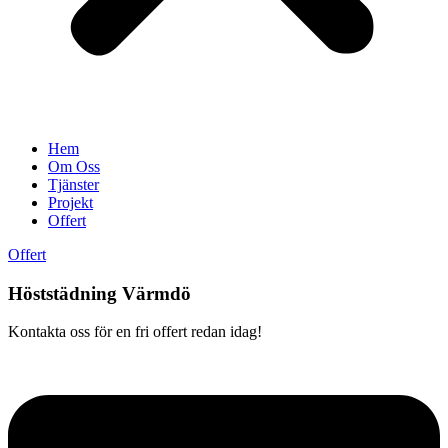
Hem
Om Oss
Tjänster
Projekt
Offert
Offert
Höststädning Värmdö
Kontakta oss för en fri offert redan idag!