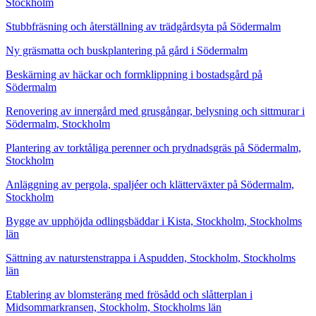
Stockholm
Stubbfräsning och återställning av trädgårdsyta på Södermalm
Ny gräsmatta och buskplantering på gård i Södermalm
Beskärning av häckar och formklippning i bostadsgård på
Södermalm
Renovering av innergård med grusgångar, belysning och sittmurar i
Södermalm, Stockholm
Plantering av torktåliga perenner och prydnadsgräs på Södermalm,
Stockholm
Anläggning av pergola, spaljéer och klätterväxter på Södermalm,
Stockholm
Bygge av upphöjda odlingsbäddar i Kista, Stockholm, Stockholms
län
Sättning av naturstenstrappa i Aspudden, Stockholm, Stockholms
län
Etablering av blomsteräng med frösådd och slåtterplan i
Midsommarkransen, Stockholm, Stockholms län