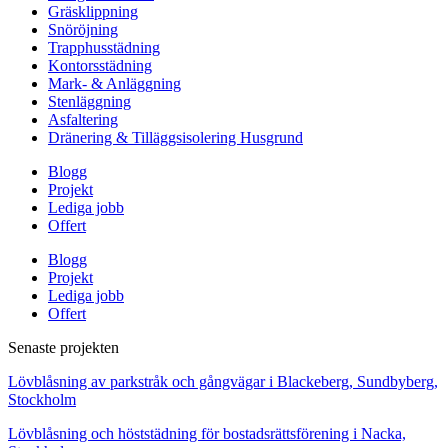
Gräsklippning
Snöröjning
Trapphusstädning
Kontorsstädning
Mark- & Anläggning
Stenläggning
Asfaltering
Dränering & Tilläggsisolering Husgrund
Blogg
Projekt
Lediga jobb
Offert
Blogg
Projekt
Lediga jobb
Offert
Senaste projekten
Lövblåsning av parkstråk och gångvägar i Blackeberg, Sundbyberg,
Stockholm
Lövblåsning och höststädning för bostadsrättsförening i Nacka,