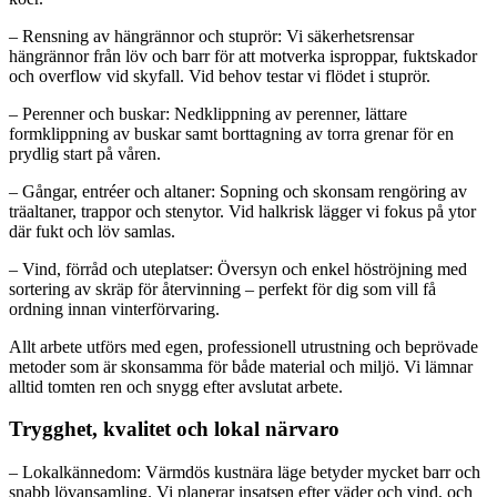
– Rensning av hängrännor och stuprör: Vi säkerhetsrensar
hängrännor från löv och barr för att motverka isproppar, fuktskador
och overflow vid skyfall. Vid behov testar vi flödet i stuprör.
– Perenner och buskar: Nedklippning av perenner, lättare
formklippning av buskar samt borttagning av torra grenar för en
prydlig start på våren.
– Gångar, entréer och altaner: Sopning och skonsam rengöring av
träaltaner, trappor och stenytor. Vid halkrisk lägger vi fokus på ytor
där fukt och löv samlas.
– Vind, förråd och uteplatser: Översyn och enkel höströjning med
sortering av skräp för återvinning – perfekt för dig som vill få
ordning innan vinterförvaring.
Allt arbete utförs med egen, professionell utrustning och beprövade
metoder som är skonsamma för både material och miljö. Vi lämnar
alltid tomten ren och snygg efter avslutat arbete.
Trygghet, kvalitet och lokal närvaro
– Lokalkännedom: Värmdös kustnära läge betyder mycket barr och
snabb lövansamling. Vi planerar insatsen efter väder och vind, och