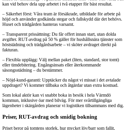
kan vid behov dela upp arbetet i två etapper för bäst resultat.
– Säkerhet först: Våra team är försäkrade, utbildade för arbete på
höjd och använder godkända stegar och fallskydd där det behövs.
Huset och trädgården hanteras varsamt.
– Transparent prissättning: Du får offert innan start, utan dolda
avgifter. RUT-avdrag på 50 % gäller för hushållsnära tjänster som
höststädning och trädgårdsarbete – vi sköter avdraget direkt på
fakturan.
– Flexibla upplägg: Välj mellan paket (liten, standard, stor tomt)
eller timdebitering. Engångsinsats eller återkommande
säsongsstädning – du bestämmer.
– Nöjd-kund-garanti: Upptäcker du något vi missat i det avtalade
uppdraget? Vi kommer tillbaka och åtgärdar utan extra kostnad.
Som lokal aktör kan vi snabbt boka in besök i hela Värmdö
kommun, inklusive öar med bilväg. För mer svårtillgängliga
lägenheter i skärgården planerar vi logistiken tillsammans med dig.
Priser, RUT-avdrag och smidig bokning
Priset beror på tomtens storlek, hur mycket löv/barr som fallit,