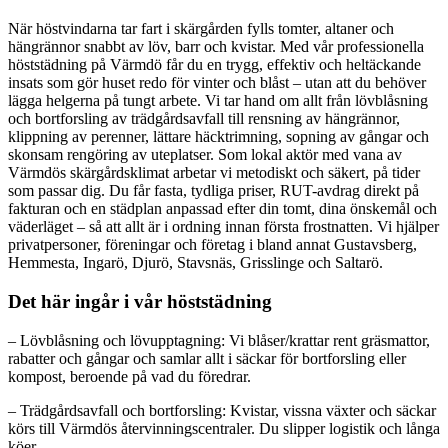
När höstvindarna tar fart i skärgården fylls tomter, altaner och
hängrännor snabbt av löv, barr och kvistar. Med vår professionella
höststädning på Värmdö får du en trygg, effektiv och heltäckande
insats som gör huset redo för vinter och blåst – utan att du behöver
lägga helgerna på tungt arbete. Vi tar hand om allt från lövblåsning
och bortforsling av trädgårdsavfall till rensning av hängrännor,
klippning av perenner, lättare häcktrimning, sopning av gångar och
skonsam rengöring av uteplatser. Som lokal aktör med vana av
Värmdös skärgårdsklimat arbetar vi metodiskt och säkert, på tider
som passar dig. Du får fasta, tydliga priser, RUT-avdrag direkt på
fakturan och en städplan anpassad efter din tomt, dina önskemål och
väderläget – så att allt är i ordning innan första frostnatten. Vi hjälper
privatpersoner, föreningar och företag i bland annat Gustavsberg,
Hemmesta, Ingarö, Djurö, Stavsnäs, Grisslinge och Saltarö.
Det här ingår i vår höststädning
– Lövblåsning och lövupptagning: Vi blåser/krattar rent gräsmattor,
rabatter och gångar och samlar allt i säckar för bortforsling eller
kompost, beroende på vad du föredrar.
– Trädgårdsavfall och bortforsling: Kvistar, vissna växter och säckar
körs till Värmdös återvinningscentraler. Du slipper logistik och långa
köer.