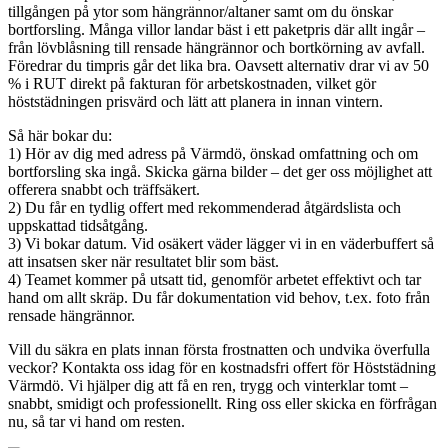
tillgången på ytor som hängrännor/altaner samt om du önskar
bortforsling. Många villor landar bäst i ett paketpris där allt ingår –
från lövblåsning till rensade hängrännor och bortkörning av avfall.
Föredrar du timpris går det lika bra. Oavsett alternativ drar vi av 50
% i RUT direkt på fakturan för arbetskostnaden, vilket gör
höststädningen prisvärd och lätt att planera in innan vintern.
Så här bokar du:
1) Hör av dig med adress på Värmdö, önskad omfattning och om
bortforsling ska ingå. Skicka gärna bilder – det ger oss möjlighet att
offerera snabbt och träffsäkert.
2) Du får en tydlig offert med rekommenderad åtgärdslista och
uppskattad tidsåtgång.
3) Vi bokar datum. Vid osäkert väder lägger vi in en väderbuffert så
att insatsen sker när resultatet blir som bäst.
4) Teamet kommer på utsatt tid, genomför arbetet effektivt och tar
hand om allt skräp. Du får dokumentation vid behov, t.ex. foto från
rensade hängrännor.
Vill du säkra en plats innan första frostnatten och undvika överfulla
veckor? Kontakta oss idag för en kostnadsfri offert för Höststädning
Värmdö. Vi hjälper dig att få en ren, trygg och vinterklar tomt –
snabbt, smidigt och professionellt. Ring oss eller skicka en förfrågan
nu, så tar vi hand om resten.