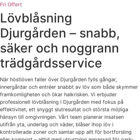
Fri Offert
Lövblåsning
Djurgården – snabb,
säker och noggrann
trädgårdsservice
När höstlöven faller över Djurgården fylls gångar,
innergårdar och entréer snabbt av löv som både skymmer
framkomligheten och ökar halkrisken. Vi erbjuder
professionell lövblåsning i Djurgården med fokus på
effektivitet, ett snyggt slutresultat och största möjliga
hänsyn till omgivningen. Vårt team planerar insatsen
utifrån yta, underlag och väder, blåser ihop löv i
kontrollerade zoner och samlar upp allt för bortforsling
eller kompost – alltid med utrustning anpassad för park-