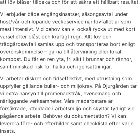
att löv blåser tillbaka och för att säkra ett hållbart resultat.
Vi erbjuder både engångsinsatser, säsongsavtal under
höst/vår och löpande veckoservice när lövfallet är som
mest intensivt. Vid behov kan vi också rycka ut med kort
varsel efter blåst och kraftigt regn. Allt löv och
trädgårdsavfall samlas upp och transporteras bort enligt
överenskommelse – gärna till återvinning eller lokal
kompost. Du får en ren yta, fri sikt i brunnar och rännor,
samt minskad risk för halka och igensättningar.
Vi arbetar diskret och tidseffektivt, med utrustning som
uppfyller gällande buller- och miljökrav. På Djurgården tar
vi extra hänsyn till promenadstråk, evenemang och
närliggande verksamheter. Våra medarbetare är
försäkrade, utbildade i arbetsmiljö och skyltar tydligt vid
pågående arbete. Behöver du dokumentation? Vi kan
leverera före- och efterbilder samt checklista efter varje
insats.