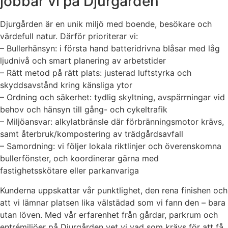
jobbar vi på Djurgården
Djurgården är en unik miljö med boende, besökare och
värdefull natur. Därför prioriterar vi:
– Bullerhänsyn: i första hand batteridrivna blåsar med låg
ljudnivå och smart planering av arbetstider
– Rätt metod på rätt plats: justerad luftstyrka och
skyddsavstånd kring känsliga ytor
– Ordning och säkerhet: tydlig skyltning, avspärrningar vid
behov och hänsyn till gång- och cykeltrafik
– Miljöansvar: alkylatbränsle där förbränningsmotor krävs,
samt återbruk/kompostering av trädgårdsavfall
– Samordning: vi följer lokala riktlinjer och överenskomna
bullerfönster, och koordinerar gärna med
fastighetsskötare eller parkanvariga
Kunderna uppskattar vår punktlighet, den rena finishen och
att vi lämnar platsen lika välstädad som vi fann den – bara
utan löven. Med vår erfarenhet från gårdar, parkrum och
entrémiljöer på Djurgården vet vi vad som krävs för att få