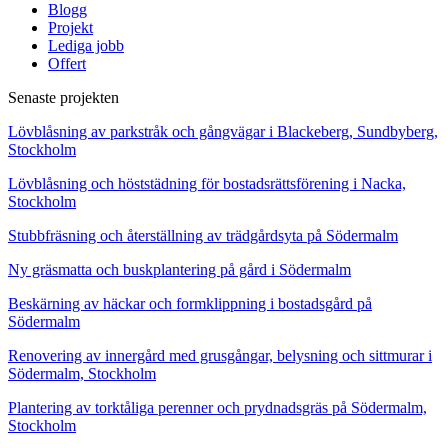
Blogg
Projekt
Lediga jobb
Offert
Senaste projekten
Lövblåsning av parkstråk och gångvägar i Blackeberg, Sundbyberg,
Stockholm
Lövblåsning och höststädning för bostadsrättsförening i Nacka,
Stockholm
Stubbfräsning och återställning av trädgårdsyta på Södermalm
Ny gräsmatta och buskplantering på gård i Södermalm
Beskärning av häckar och formklippning i bostadsgård på
Södermalm
Renovering av innergård med grusgångar, belysning och sittmurar i
Södermalm, Stockholm
Plantering av torktåliga perenner och prydnadsgräs på Södermalm,
Stockholm