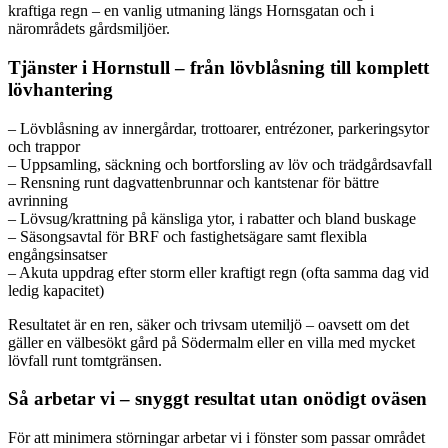
kraftiga regn – en vanlig utmaning längs Hornsgatan och i
närområdets gårdsmiljöer.
Tjänster i Hornstull – från lövblåsning till komplett
lövhantering
– Lövblåsning av innergårdar, trottoarer, entrézoner, parkeringsytor
och trappor
– Uppsamling, säckning och bortforsling av löv och trädgårdsavfall
– Rensning runt dagvattenbrunnar och kantstenar för bättre
avrinning
– Lövsug/krattning på känsliga ytor, i rabatter och bland buskage
– Säsongsavtal för BRF och fastighetsägare samt flexibla
engångsinsatser
– Akuta uppdrag efter storm eller kraftigt regn (ofta samma dag vid
ledig kapacitet)
Resultatet är en ren, säker och trivsam utemiljö – oavsett om det
gäller en välbesökt gård på Södermalm eller en villa med mycket
lövfall runt tomtgränsen.
Så arbetar vi – snyggt resultat utan onödigt oväsen
För att minimera störningar arbetar vi i fönster som passar området