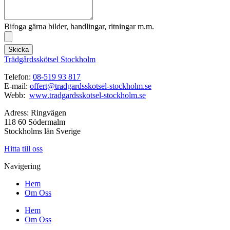
Bifoga gärna bilder, handlingar, ritningar m.m.
Skicka
Trädgårdsskötsel Stockholm
Telefon:
08-519 93 817
E-mail:
offert@tradgardsskotsel-stockholm.se
Webb:
www.tradgardsskotsel-stockholm.se
Adress: Ringvägen
118 60 Södermalm
Stockholms län Sverige
Hitta till oss
Navigering
Hem
Om Oss
Hem
Om Oss