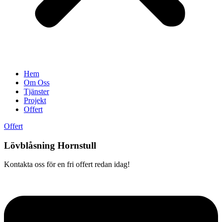
Hem
Om Oss
Tjänster
Projekt
Offert
Offert
Lövblåsning Hornstull
Kontakta oss för en fri offert redan idag!