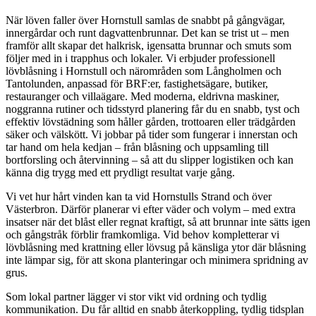
När löven faller över Hornstull samlas de snabbt på gångvägar,
innergårdar och runt dagvattenbrunnar. Det kan se trist ut – men
framför allt skapar det halkrisk, igensatta brunnar och smuts som
följer med in i trapphus och lokaler. Vi erbjuder professionell
lövblåsning i Hornstull och närområden som Långholmen och
Tantolunden, anpassad för BRF:er, fastighetsägare, butiker,
restauranger och villaägare. Med moderna, eldrivna maskiner,
noggranna rutiner och tidsstyrd planering får du en snabb, tyst och
effektiv lövstädning som håller gården, trottoaren eller trädgården
säker och välskött. Vi jobbar på tider som fungerar i innerstan och
tar hand om hela kedjan – från blåsning och uppsamling till
bortforsling och återvinning – så att du slipper logistiken och kan
känna dig trygg med ett prydligt resultat varje gång.
Vi vet hur hårt vinden kan ta vid Hornstulls Strand och över
Västerbron. Därför planerar vi efter väder och volym – med extra
insatser när det blåst eller regnat kraftigt, så att brunnar inte sätts igen
och gångstråk förblir framkomliga. Vid behov kompletterar vi
lövblåsning med krattning eller lövsug på känsliga ytor där blåsning
inte lämpar sig, för att skona planteringar och minimera spridning av
grus.
Som lokal partner lägger vi stor vikt vid ordning och tydlig
kommunikation. Du får alltid en snabb återkoppling, tydlig tidsplan