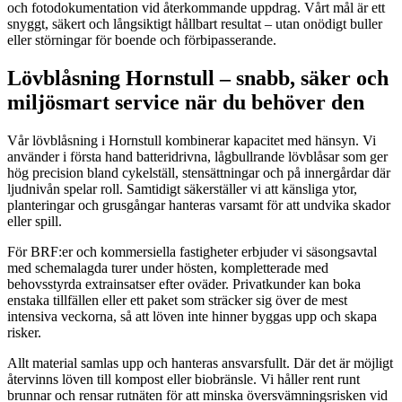
och fotodokumentation vid återkommande uppdrag. Vårt mål är ett
snyggt, säkert och långsiktigt hållbart resultat – utan onödigt buller
eller störningar för boende och förbipasserande.
Lövblåsning Hornstull – snabb, säker och
miljösmart service när du behöver den
Vår lövblåsning i Hornstull kombinerar kapacitet med hänsyn. Vi
använder i första hand batteridrivna, lågbullrande lövblåsar som ger
hög precision bland cykelställ, stensättningar och på innergårdar där
ljudnivån spelar roll. Samtidigt säkerställer vi att känsliga ytor,
planteringar och grusgångar hanteras varsamt för att undvika skador
eller spill.
För BRF:er och kommersiella fastigheter erbjuder vi säsongsavtal
med schemalagda turer under hösten, kompletterade med
behovsstyrda extrainsatser efter oväder. Privatkunder kan boka
enstaka tillfällen eller ett paket som sträcker sig över de mest
intensiva veckorna, så att löven inte hinner byggas upp och skapa
risker.
Allt material samlas upp och hanteras ansvarsfullt. Där det är möjligt
återvinns löven till kompost eller biobränsle. Vi håller rent runt
brunnar och rensar rutnäten för att minska översvämningsrisken vid