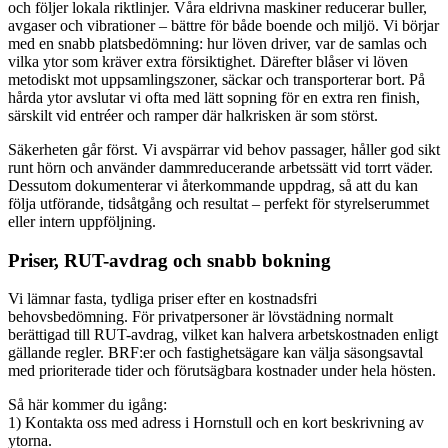
och följer lokala riktlinjer. Våra eldrivna maskiner reducerar buller,
avgaser och vibrationer – bättre för både boende och miljö. Vi börjar
med en snabb platsbedömning: hur löven driver, var de samlas och
vilka ytor som kräver extra försiktighet. Därefter blåser vi löven
metodiskt mot uppsamlingszoner, säckar och transporterar bort. På
hårda ytor avslutar vi ofta med lätt sopning för en extra ren finish,
särskilt vid entréer och ramper där halkrisken är som störst.
Säkerheten går först. Vi avspärrar vid behov passager, håller god sikt
runt hörn och använder dammreducerande arbetssätt vid torrt väder.
Dessutom dokumenterar vi återkommande uppdrag, så att du kan
följa utförande, tidsåtgång och resultat – perfekt för styrelserummet
eller intern uppföljning.
Priser, RUT-avdrag och snabb bokning
Vi lämnar fasta, tydliga priser efter en kostnadsfri
behovsbedömning. För privatpersoner är lövstädning normalt
berättigad till RUT-avdrag, vilket kan halvera arbetskostnaden enligt
gällande regler. BRF:er och fastighetsägare kan välja säsongsavtal
med prioriterade tider och förutsägbara kostnader under hela hösten.
Så här kommer du igång:
1) Kontakta oss med adress i Hornstull och en kort beskrivning av
ytorna.