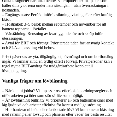
Olika fastigheter har olika behov. Vi erbjuder flexibla paket som
håller dina ytor rena under hela säsongen – utan överraskningar i
kostnaden.
– Engångsinsats: Perfekt inför besiktning, visning eller efter kraftig
blåst.
– Höstpaket: 3–5 besök mellan september och november för att
hantera topparna i lövfallet.
– Vårstädning: Rensning av kvarliggande löv och skräp inför
utesäsongen.
– Avtal för BRF och företag: Prioriterade tider, fast ansvarig kontakt
och SLA-anpassning vid behov.
Priset påverkas av yta, tillgänglighet, lövmängd och om bortforsling
ingår. Vi lämnar alltid en tydlig offert i förväg. Privatpersoner kan i
regel nyttja RUT-avdrag för trädgårdsarbete kopplat till
lövupptagning.
Vanliga frågor om lövblåsning
– När kan ni jobba? Vi anpassar oss efter lokala ordningsregler och
utför arbeten på tider som stör så lite som möjligt.
– Är lövblåsning bullrigt? Vi prioriterar el- och batterimaskiner med
låg ljudnivå och arbetar effektivt för kortast möjliga störning.
– Hur hanterar ni blöta eller fastkletade löv? Vi kombinerar blåsning
med räfsning eller lövsug och planerar efter väder för bästa resultat.