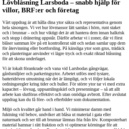
Lövblåsning Larsboda – snabb hjälp för
villor, BRF:er och företag
Vårt uppdrag är att hålla dina ytor säkra och representativa genom
hela säsongen. Vi vet hur lövmassor lätt samlas i hörn, runt staket
och i brunnar – och hur viktigt det är att hantera dem innan halkrisk
och stopp i dränering uppstår. Därför arbetar vi i zoner, där vi först
blåser samman löv på ett kontrollerat sätt och sedan samlar upp dem
för återvinning eller bortforsling. På känsliga ytor som grus, trädäck
och planteringar använder vi lägre tryck och exakt riktad blåsning
för att skona underlaget.
Vi är lokalt förankrade och vana vid Larsbodas gångvägar,
gårdsmiljöer och parkeringsytor. Arbetet utförs med tystare,
batteridriven utrustning när det är lämpligt, och vi följer lokala
ordningsregler kring tider och buller. För större ytor tar vi med extra
kapacitet – lövsug, uppsamlingskärl och presenningar – så att allt
arbete kan slutföras effektivt och utan onödiga avbrott. Efter avslutat
uppdrag kan du få före- och efterbilder som dokumentation.
Miljö och kvalitet går hand i hand. Vi minimerar damm med
fuktning vid behov, undviker att blåsa ut material i gata eller
naturmark och ser till att brunnar lämnas fria från löv. Komposterbart
material hamnar i rätt fraktion och vi optimerar körningar för att