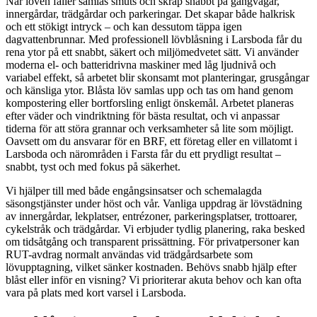
När löven faller samlas smuts och skräp snabbt på gångvägar,
innergårdar, trädgårdar och parkeringar. Det skapar både halkrisk
och ett stökigt intryck – och kan dessutom täppa igen
dagvattenbrunnar. Med professionell lövblåsning i Larsboda får du
rena ytor på ett snabbt, säkert och miljömedvetet sätt. Vi använder
moderna el- och batteridrivna maskiner med låg ljudnivå och
variabel effekt, så arbetet blir skonsamt mot planteringar, grusgångar
och känsliga ytor. Blåsta löv samlas upp och tas om hand genom
kompostering eller bortforsling enligt önskemål. Arbetet planeras
efter väder och vindriktning för bästa resultat, och vi anpassar
tiderna för att störa grannar och verksamheter så lite som möjligt.
Oavsett om du ansvarar för en BRF, ett företag eller en villatomt i
Larsboda och närområden i Farsta får du ett prydligt resultat –
snabbt, tyst och med fokus på säkerhet.
Vi hjälper till med både engångsinsatser och schemalagda
säsongstjänster under höst och vår. Vanliga uppdrag är lövstädning
av innergårdar, lekplatser, entrézoner, parkeringsplatser, trottoarer,
cykelstråk och trädgårdar. Vi erbjuder tydlig planering, raka besked
om tidsåtgång och transparent prissättning. För privatpersoner kan
RUT-avdrag normalt användas vid trädgårdsarbete som
lövupptagning, vilket sänker kostnaden. Behövs snabb hjälp efter
blåst eller inför en visning? Vi prioriterar akuta behov och kan ofta
vara på plats med kort varsel i Larsboda.