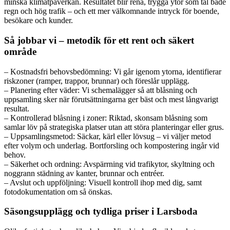
minska klimatpåverkan. Resultatet blir rena, trygga ytor som tål både
regn och hög trafik – och ett mer välkomnande intryck för boende,
besökare och kunder.
Så jobbar vi – metodik för ett rent och säkert
område
– Kostnadsfri behovsbedömning: Vi går igenom ytorna, identifierar
riskzoner (ramper, trappor, brunnar) och föreslår upplägg.
– Planering efter väder: Vi schemalägger så att blåsning och
uppsamling sker när förutsättningarna ger bäst och mest långvarigt
resultat.
– Kontrollerad blåsning i zoner: Riktad, skonsam blåsning som
samlar löv på strategiska platser utan att störa planteringar eller grus.
– Uppsamlingsmetod: Säckar, kärl eller lövsug – vi väljer metod
efter volym och underlag. Bortforsling och kompostering ingår vid
behov.
– Säkerhet och ordning: Avspärrning vid trafikytor, skyltning och
noggrann städning av kanter, brunnar och entréer.
– Avslut och uppföljning: Visuell kontroll ihop med dig, samt
fotodokumentation om så önskas.
Säsongsupplägg och tydliga priser i Larsboda