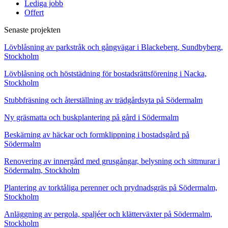
Lediga jobb
Offert
Senaste projekten
Lövblåsning av parkstråk och gångvägar i Blackeberg, Sundbyberg,
Stockholm
Lövblåsning och höststädning för bostadsrättsförening i Nacka,
Stockholm
Stubbfräsning och återställning av trädgårdsyta på Södermalm
Ny gräsmatta och buskplantering på gård i Södermalm
Beskärning av häckar och formklippning i bostadsgård på
Södermalm
Renovering av innergård med grusgångar, belysning och sittmurar i
Södermalm, Stockholm
Plantering av torktåliga perenner och prydnadsgräs på Södermalm,
Stockholm
Anläggning av pergola, spaljéer och klätterväxter på Södermalm,
Stockholm