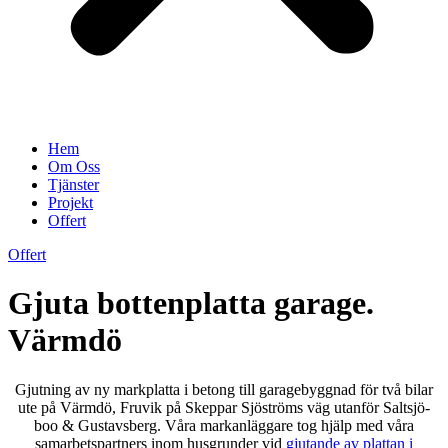
Hem
Om Oss
Tjänster
Projekt
Offert
Offert
Gjuta bottenplatta garage.
Värmdö
Gjutning av ny markplatta i betong till garagebyggnad för två bilar
ute på Värmdö, Fruvik på Skeppar Sjöströms väg utanför Saltsjö-
boo & Gustavsberg. Våra markanläggare tog hjälp med våra
samarbetspartners inom husgrunder vid
gjutande av plattan i