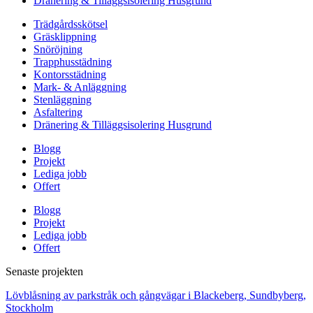
Dränering & Tilläggsisolering Husgrund
Trädgårdsskötsel
Gräsklippning
Snöröjning
Trapphusstädning
Kontorsstädning
Mark- & Anläggning
Stenläggning
Asfaltering
Dränering & Tilläggsisolering Husgrund
Blogg
Projekt
Lediga jobb
Offert
Blogg
Projekt
Lediga jobb
Offert
Senaste projekten
Lövblåsning av parkstråk och gångvägar i Blackeberg, Sundbyberg,
Stockholm