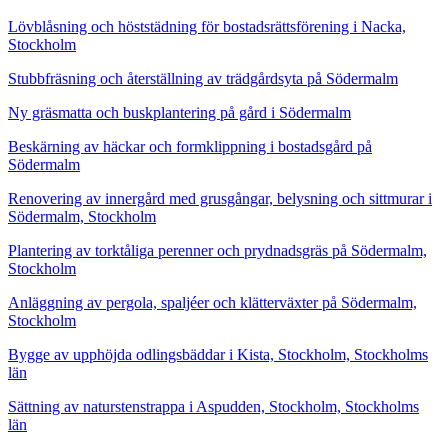
Lövblåsning och höststädning för bostadsrättsförening i Nacka,
Stockholm
Stubbfräsning och återställning av trädgårdsyta på Södermalm
Ny gräsmatta och buskplantering på gård i Södermalm
Beskärning av häckar och formklippning i bostadsgård på
Södermalm
Renovering av innergård med grusgångar, belysning och sittmurar i
Södermalm, Stockholm
Plantering av torktåliga perenner och prydnadsgräs på Södermalm,
Stockholm
Anläggning av pergola, spaljéer och klätterväxter på Södermalm,
Stockholm
Bygge av upphöjda odlingsbäddar i Kista, Stockholm, Stockholms
län
Sättning av naturstenstrappa i Aspudden, Stockholm, Stockholms
län