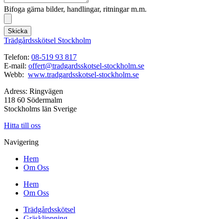
Bifoga gärna bilder, handlingar, ritningar m.m.
Skicka
Trädgårdsskötsel Stockholm
Telefon:
08-519 93 817
E-mail:
offert@tradgardsskotsel-stockholm.se
Webb:
www.tradgardsskotsel-stockholm.se
Adress: Ringvägen
118 60 Södermalm
Stockholms län Sverige
Hitta till oss
Navigering
Hem
Om Oss
Hem
Om Oss
Trädgårdsskötsel
Gräsklippning