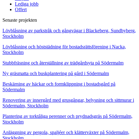
Lediga jobb
Offert
Senaste projekten
Lövblåsning av parkstråk och gångvägar i Blackeberg, Sundbyberg,
Stockholm
Lövblåsning och höststädning för bostadsrättsförening i Nacka,
Stockholm
Stubbfräsning och återställning av trädgårdsyta på Södermalm
Ny gräsmatta och buskplantering på gård i Södermalm
Beskärning av häckar och formklippning i bostadsgård på
Södermalm
Renovering av innergård med grusgångar, belysning och sittmurar i
Södermalm, Stockholm
Plantering av torktåliga perenner och prydnadsgräs på Södermalm,
Stockholm
Anläggning av pergola, spaljéer och klätterväxter på Södermalm,
Stockholm