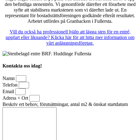
den befintliga stenentrén. Vi genomförde därefter ett förarbete med
syfte att stabilisera markstenen som vi därefter lade ut. En
representant för bostadsrättsföreningen godkände efteråt resultatet.
Arbetet utfördes på Granbacken i Fullersta.
Vill du också ha professionell hjälp att lägga sten för en entré,
uppfart eller liknande? Klicka här för att hitta mer information om
vårt anläggningsföretag.
Kontakta oss idag!
Namn
Telefon
Email
Adress + Ort
Beskriv ert behov, förutsättningar, antal m2 & önskat startdatum